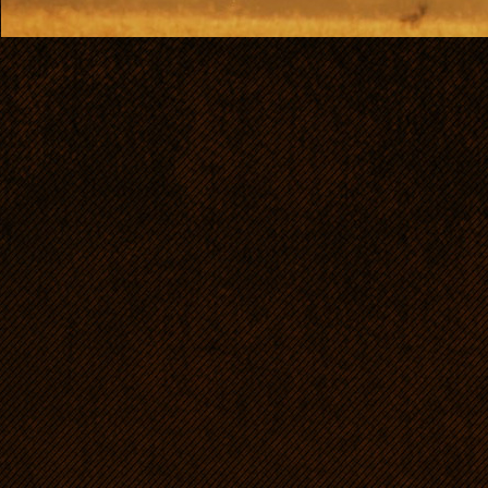
Suka hodowlana Z
Polski, k
U
HD: 0/0, ED:0/0,
O
ho
zgryz noży
wys.