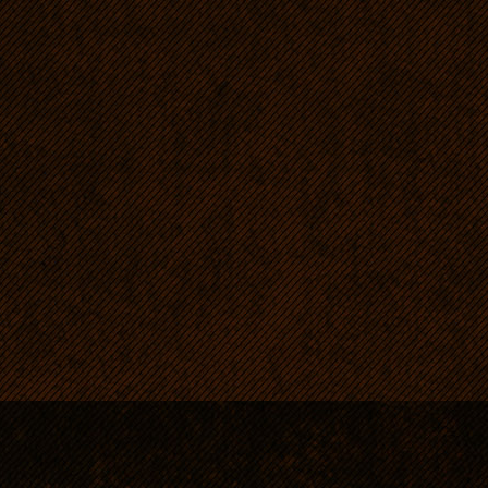
umaszczenie
psychika: spokojna, bardz
bez cienia agresji, cz
(Mia jest suczką z 
współwłasności, ale m
Krakowie. Jej matką jest
naszej hodowli (DIEGO 
z Werwą), a ojcem
Multi 
USA:
KENNEBEC´S FINAL