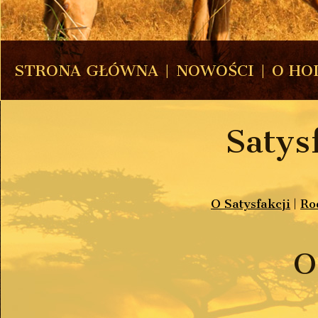
STRONA GŁÓWNA
|
NOWOŚCI
|
O HO
Satys
O Satysfakcji
|
Ro
O