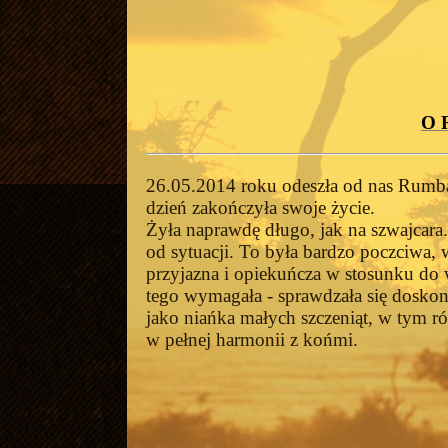
O 
26.05.2014 roku odeszła od nas Rumba
dzień zakończyła swoje życie.
Żyła naprawdę długo, jak na szwajcara
od sytuacji. To była bardzo poczciwa, 
przyjazna i opiekuńcza w stosunku do
tego wymagała - sprawdzała się doskon
jako niańka małych szczeniąt, w tym ró
w pełnej harmonii z końmi.
Była psem wyjątkowym, o nienagannej, 
tylko jako wspaniały, godny zaufania p
zdobywając liczne laury na wielu europ
Zwycięzca Klubu Ras Szwajcarskich… o