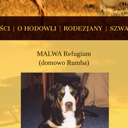
ŚCI
|
O HODOWLI
|
RODEZJANY
|
SZWA
MALWA Refugium
(domowo Rumba)