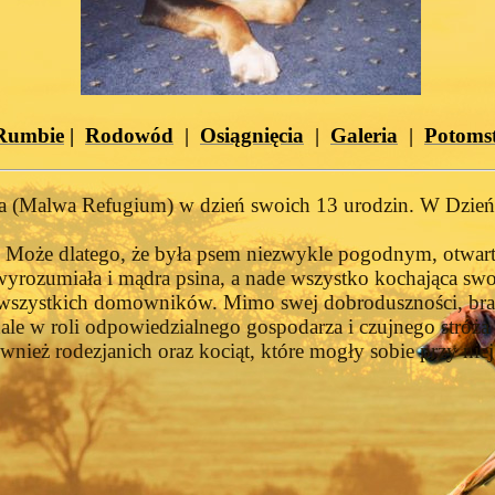
Rumbie
|
Rodowód
|
Osiągnięcia
|
Galeria
|
Potoms
 (Malwa Refugium) w dzień swoich 13 urodzin. W Dzień M
. Może dlatego, że była psem niezwykle pogodnym, otwarty
wyrozumiała i mądra psina, a nade wszystko kochająca swo
 wszystkich domowników. Mimo swej dobroduszności, brała
ale w roli odpowiedzialnego gospodarza i czujnego stróża 
wnież rodezjanich oraz kociąt, które mogły sobie przy nie
stabilnej psychice, a także pięknym, wzorcowym eksterier
rzyjaciel, miły domownik, dzielny stróż i obrońca, ale t
ejskich ringach, w tym takie znaczące i prestiżowe tytuł
raz wiele, wiele innych.