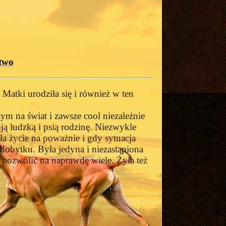
two
atki urodziła się i również w ten
m na świat i zawsze cool niezależnie
ją ludzką i psią rodzinę. Niezwykle
 życie na poważnie i gdy sytuacja
dobytku. Była jedyna i niezastąpiona
j pozwolić na naprawdę wiele. Żyła też
ze. Dzięki temu sprawdzała się nie
akże jako wyjątkowy pies wystawowy,
y jak Młodzieżowy Zwycięzca Świata, czy